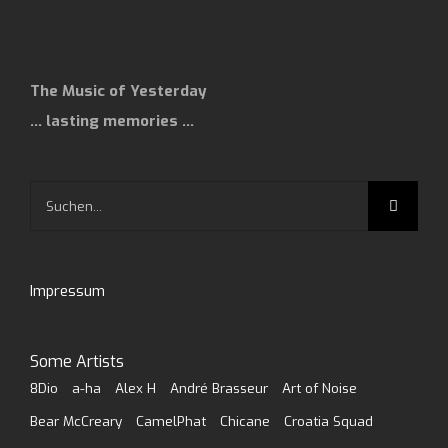
The Music of Yesterday
… lasting memories …
Suche
nach:
Impressum
Some Artists
8Dio
a-ha
Alex H
André Brasseur
Art of Noise
Bear McCreary
CamelPhat
Chicane
Croatia Squad