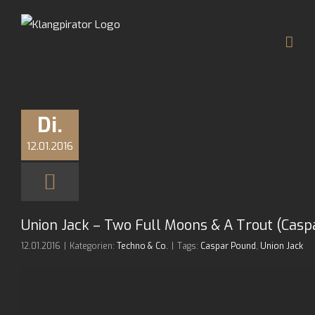
Zum
Inhalt
springen
Di.
12.01.2016
Union Jack – Two Full Moons & A Trout (Casp
12.01.2016
|
Kategorien:
Techno & Co.
|
Tags:
Caspar Pound
,
Union Jack