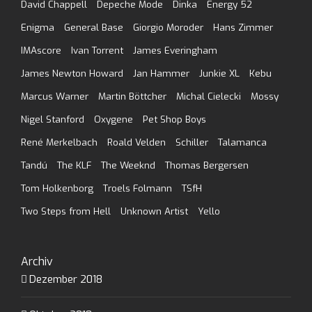
David Chappell
Depeche Mode
Dinka
Energy 52
Enigma
General Base
Giorgio Moroder
Hans Zimmer
IMAscore
Ivan Torrent
James Everingham
James Newton Howard
Jan Hammer
Junkie XL
Kebu
Marcus Warner
Martin Böttcher
Michal Cielecki
Mossy
Nigel Stanford
Oxygene
Pet Shop Boys
René Merkelbach
Roald Velden
Schiller
Talamanca
Tandú
The KLF
The Weeknd
Thomas Bergersen
Tom Holkenborg
Troels Folmann
TSfH
Two Steps from Hell
Unknown Artist
Yello
Archiv
Dezember 2018