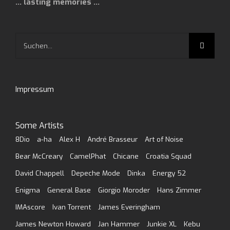
… lasting memories …
Suche
nach:
Impressum
Some Artists
8Dio
a-ha
Alex H
André Brasseur
Art of Noise
Bear McCreary
CamelPhat
Chicane
Croatia Squad
David Chappell
Depeche Mode
Dinka
Energy 52
Enigma
General Base
Giorgio Moroder
Hans Zimmer
IMAscore
Ivan Torrent
James Everingham
James Newton Howard
Jan Hammer
Junkie XL
Kebu