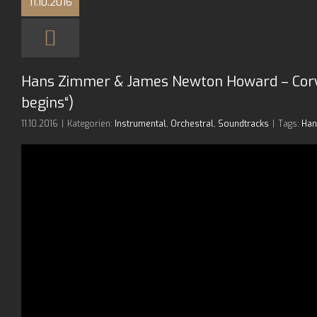
11.10.2016
Hans Zimmer & James Newton Howard – Cor
begins“)
11.10.2016
|
Kategorien:
Instrumental
,
Orchestral
,
Soundtracks
|
Tags:
Han