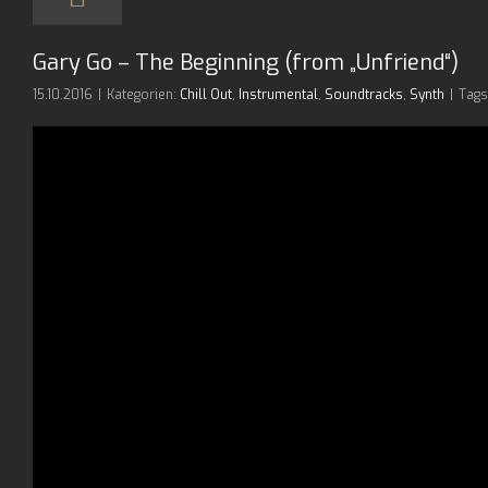
Gary Go – The Beginning (from „Unfriend“)
15.10.2016
|
Kategorien:
Chill Out
,
Instrumental
,
Soundtracks
,
Synth
|
Tags