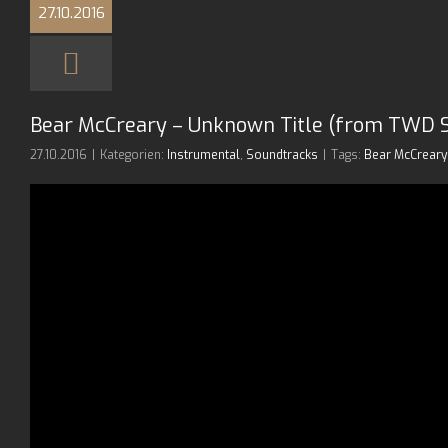
27.10.2016
Bear McCreary – Unknown Title (from TWD S70
27.10.2016
|
Kategorien:
Instrumental
,
Soundtracks
|
Tags:
Bear McCreary