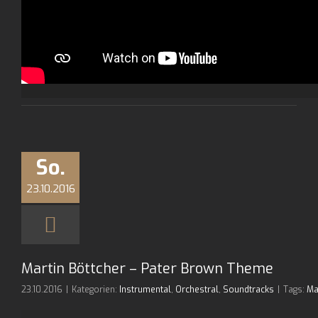
So.
23.10.2016
Martin Böttcher – Pater Brown Theme
23.10.2016
|
Kategorien:
Instrumental
,
Orchestral
,
Soundtracks
|
Tags:
Ma