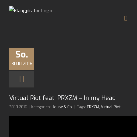
Zum
Inhalt
springen
So.
30.10.2016
Virtual Riot feat. PRXZM – In my Head
30.10.2016
|
Kategorien:
House & Co.
|
Tags:
PRXZM
,
Virtual Riot