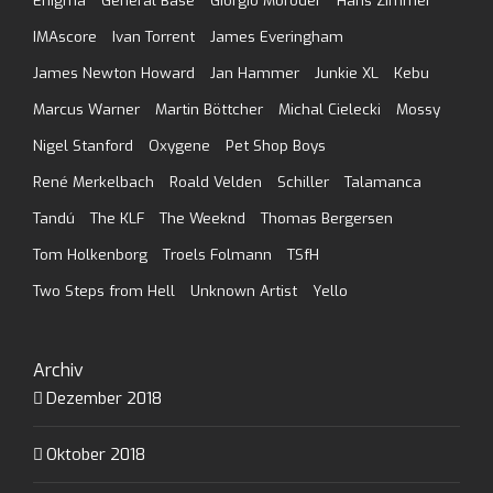
Enigma
General Base
Giorgio Moroder
Hans Zimmer
IMAscore
Ivan Torrent
James Everingham
James Newton Howard
Jan Hammer
Junkie XL
Kebu
Marcus Warner
Martin Böttcher
Michal Cielecki
Mossy
Nigel Stanford
Oxygene
Pet Shop Boys
René Merkelbach
Roald Velden
Schiller
Talamanca
Tandú
The KLF
The Weeknd
Thomas Bergersen
Tom Holkenborg
Troels Folmann
TSfH
Two Steps from Hell
Unknown Artist
Yello
Archiv
Dezember 2018
Oktober 2018