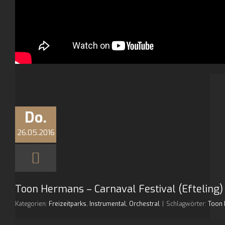
Do.
26.05.2016
Toon Hermans – Carnaval Festival (Efteling)
Kategorien:
Freizeitparks
,
Instrumental
,
Orchestral
|
Schlagwörter:
Toon