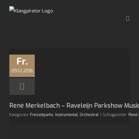
Zum
Inhalt
springen
Fr.
09.12.2016
René Merkelbach – Raveleijn Parkshow Music
Kategorien:
Freizeitparks
,
Instrumental
,
Orchestral
|
Schlagwörter:
René 