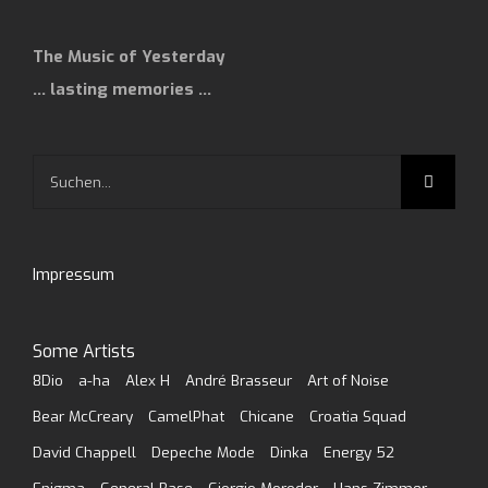
The Music of Yesterday
… lasting memories …
Suche
nach:
Impressum
Some Artists
8Dio
a-ha
Alex H
André Brasseur
Art of Noise
Bear McCreary
CamelPhat
Chicane
Croatia Squad
David Chappell
Depeche Mode
Dinka
Energy 52