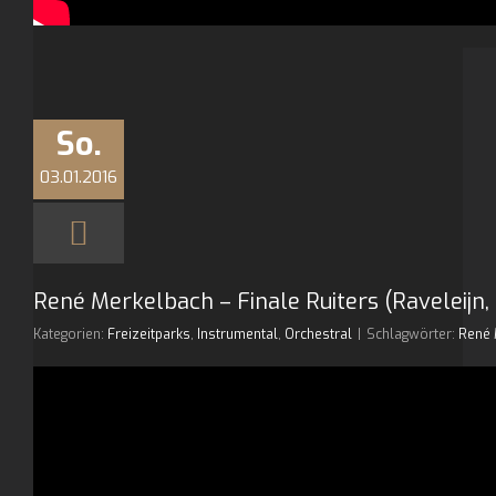
So.
03.01.2016
René Merkelbach – Finale Ruiters (Raveleijn, 
Kategorien:
Freizeitparks
,
Instrumental
,
Orchestral
|
Schlagwörter:
René 