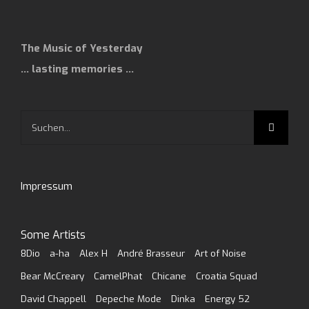
The Music of Yesterday
… lasting memories …
Suche
nach:
Impressum
Some Artists
8Dio
a-ha
Alex H
André Brasseur
Art of Noise
Bear McCreary
CamelPhat
Chicane
Croatia Squad
David Chappell
Depeche Mode
Dinka
Energy 52