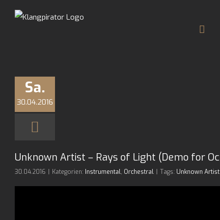
Zum
Inhalt
springen
Sa.
30.04.2016
Unknown Artist – Rays of Light (Demo for Oc
30.04.2016
|
Kategorien:
Instrumental
,
Orchestral
|
Tags:
Unknown Artist