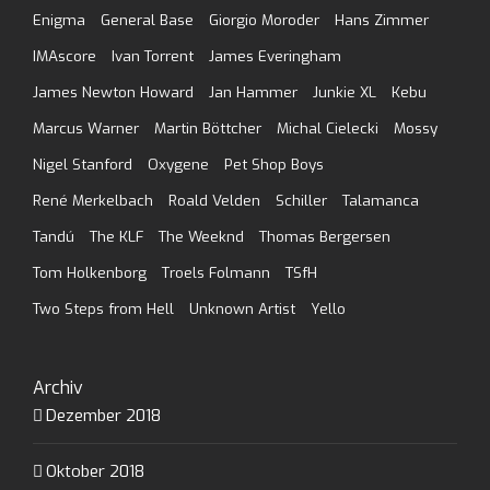
Enigma
General Base
Giorgio Moroder
Hans Zimmer
IMAscore
Ivan Torrent
James Everingham
James Newton Howard
Jan Hammer
Junkie XL
Kebu
Marcus Warner
Martin Böttcher
Michal Cielecki
Mossy
Nigel Stanford
Oxygene
Pet Shop Boys
René Merkelbach
Roald Velden
Schiller
Talamanca
Tandú
The KLF
The Weeknd
Thomas Bergersen
Tom Holkenborg
Troels Folmann
TSfH
Two Steps from Hell
Unknown Artist
Yello
Archiv
Dezember 2018
Oktober 2018