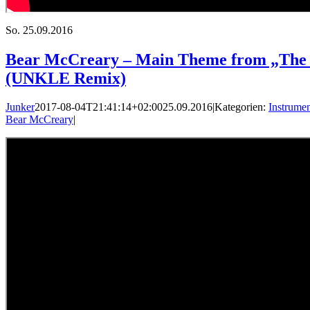
So.
25.09.2016
Bear McCreary – Main Theme from „The
(UNKLE Remix)
Junker
2017-08-04T21:41:14+02:00
25.09.2016
|
Kategorien:
Instrumen
Bear McCreary
|