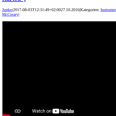
Junker
2017-08-03T12:31:49+02:00
27.10.2016
|
Kategorien:
Instrumen
McCreary
|