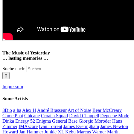
The Music of Yesterday
… lasting memories …
Suche nach:
Impressum
Some Artists
8Dio
a-ha
Alex H
André Brasseur
Art of Noise
Bear McCreary
CamelPhat
Chicane
Croatia Squad
David Chappell
Depeche Mode
Dinka
Energy 52
Enigma
General Base
Giorgio Moroder
Hans
Zimmer
IMAscore
Ivan Torrent
James Everingham
James Newton
Howard
Jan Hammer
Junkie XL
Kebu
Marcus Warner
Martin