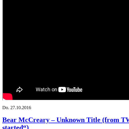
Do.
27.10.2016
Bear McCreary – Unknown Title (from TW
started“)