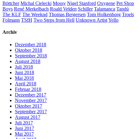
Böttcher
Michal Cielecki
Mossy
Nigel Stanford
Oxygene
Pet Shop
Boys
René Merkelbach
Roald Velden
Schiller
Talamanca
Tandú
The KLF
The Weeknd
Thomas Bergersen
Tom Holkenborg
Troels
Folmann
TSfH
Two Steps from Hell
Unknown Artist
Yello
Archiv
Dezember 2018
Oktober 2018
September 2018
August 2018
Juli 2018
Juni 2018
Mai 2018
April 2018
Februar 2018
Dezember 2017
November 2017
Oktober 2017
September 2017
August 2017
Juli 2017
Juni 2017
Mai 2017