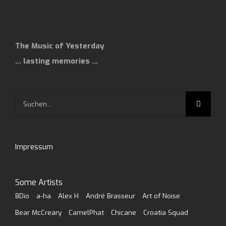
The Music of Yesterday
… lasting memories …
Suche
nach:
Impressum
Some Artists
8Dio
a-ha
Alex H
André Brasseur
Art of Noise
Bear McCreary
CamelPhat
Chicane
Croatia Squad