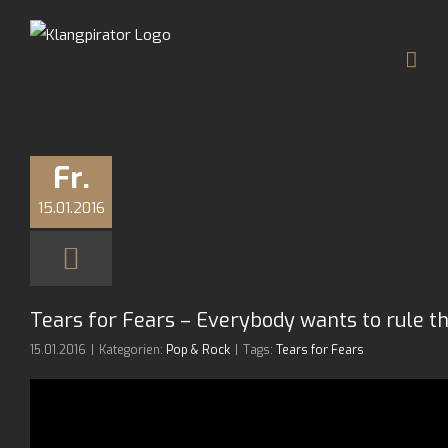
Zum
Inhalt
springen
Fr.
15.01.2016
Tears for Fears – Everybody wants to rule t
15.01.2016
|
Kategorien:
Pop & Rock
|
Tags:
Tears for Fears