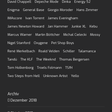
David Chappell
Depeche Mode
Dinka
Energy 52
Enigma
General Base
Giorgio Moroder
Hans Zimmer
IMAscore
Ivan Torrent
James Everingham
James Newton Howard
Jan Hammer
Junkie XL
Kebu
Marcus Warner
Martin Böttcher
Michal Cielecki
Mossy
Nigel Stanford
Oxygene
Pet Shop Boys
René Merkelbach
Roald Velden
Schiller
Talamanca
Tandú
The KLF
The Weeknd
Thomas Bergersen
Tom Holkenborg
Troels Folmann
TSfH
Two Steps from Hell
Unknown Artist
Yello
Archiv
Dezember 2018