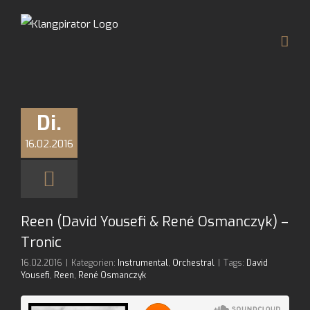
Zum
Inhalt
springen
Di.
16.02.2016
Reen (David Yousefi & René Osmanczyk) –
Tronic
16.02.2016
|
Kategorien:
Instrumental
,
Orchestral
|
Tags:
David
Yousefi
,
Reen
,
René Osmanczyk