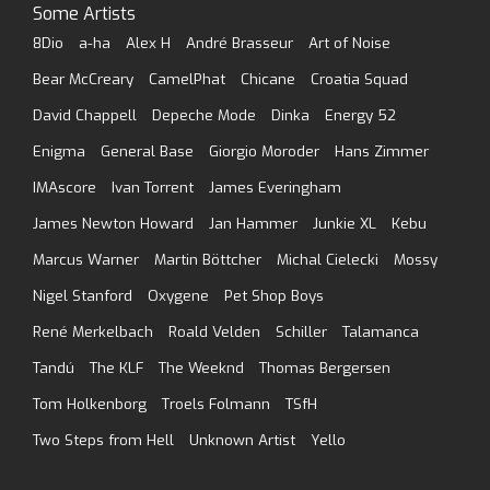
Some Artists
8Dio
a-ha
Alex H
André Brasseur
Art of Noise
Bear McCreary
CamelPhat
Chicane
Croatia Squad
David Chappell
Depeche Mode
Dinka
Energy 52
Enigma
General Base
Giorgio Moroder
Hans Zimmer
IMAscore
Ivan Torrent
James Everingham
James Newton Howard
Jan Hammer
Junkie XL
Kebu
Marcus Warner
Martin Böttcher
Michal Cielecki
Mossy
Nigel Stanford
Oxygene
Pet Shop Boys
René Merkelbach
Roald Velden
Schiller
Talamanca
Tandú
The KLF
The Weeknd
Thomas Bergersen
Tom Holkenborg
Troels Folmann
TSfH
Two Steps from Hell
Unknown Artist
Yello