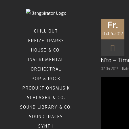
Zum
Inhalt
springen
Fr.
CHILL OUT
07.04.2017
FREIZEITPARKS
HOUSE & CO.
N’to – Tim
INSTRUMENTAL
ORCHESTRAL
07.04.2017
|
Kat
POP & ROCK
PRODUKTIONSMUSIK
SCHLAGER & CO.
SOUND LIBRARY & CO.
SOUNDTRACKS
SYNTH