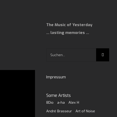
The Music of Yesterday
… lasting memories …
Suche
nach:
Impressum
Some Artists
8Dio
a-ha
Alex H
André Brasseur
Art of Noise