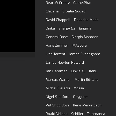
Bear McCreary
CamelPhat
Chicane
Croatia Squad
David Chappell
Depeche Mode
Dinka
Energy 52
Enigma
General Base
Giorgio Moroder
Hans Zimmer
IMAscore
Ivan Torrent
James Everingham
James Newton Howard
Jan Hammer
Junkie XL
Kebu
Marcus Warner
Martin Böttcher
Michal Cielecki
Mossy
Nigel Stanford
Oxygene
Pet Shop Boys
René Merkelbach
Roald Velden
Schiller
Talamanca