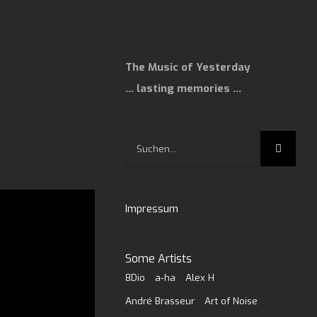
The Music of Yesterday
… lasting memories …
Suche
nach:
Impressum
Some Artists
8Dio
a-ha
Alex H
André Brasseur
Art of Noise