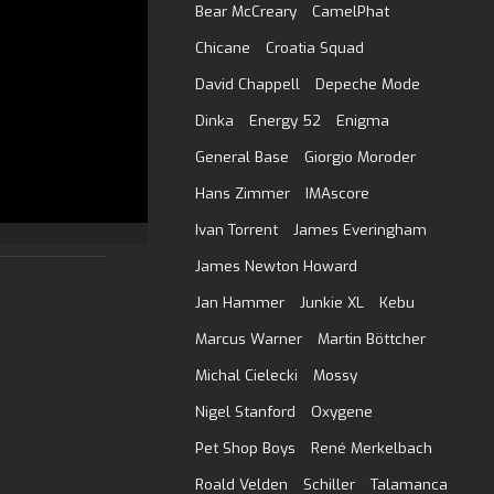
Bear McCreary
CamelPhat
Chicane
Croatia Squad
David Chappell
Depeche Mode
Dinka
Energy 52
Enigma
General Base
Giorgio Moroder
Hans Zimmer
IMAscore
Ivan Torrent
James Everingham
James Newton Howard
Jan Hammer
Junkie XL
Kebu
Marcus Warner
Martin Böttcher
Michal Cielecki
Mossy
Nigel Stanford
Oxygene
Pet Shop Boys
René Merkelbach
Roald Velden
Schiller
Talamanca