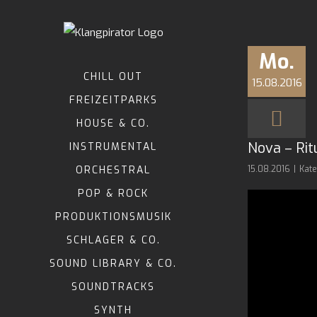
Zum
Inhalt
springen
Mo.
CHILL OUT
15.08.2016
FREIZEITPARKS
HOUSE & CO.
Nova – Rit
INSTRUMENTAL
ORCHESTRAL
15.08.2016
|
Kate
POP & ROCK
PRODUKTIONSMUSIK
SCHLAGER & CO.
SOUND LIBRARY & CO.
SOUNDTRACKS
SYNTH