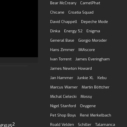
Bear McCreary
CamelPhat
Chicane
Croatia Squad
David Chappell
Depeche Mode
Dinka
Energy 52
Enigma
General Base
Giorgio Moroder
Hans Zimmer
IMAscore
Ivan Torrent
James Everingham
James Newton Howard
Jan Hammer
Junkie XL
Kebu
Marcus Warner
Martin Böttcher
Michal Cielecki
Mossy
Nigel Stanford
Oxygene
Pet Shop Boys
René Merkelbach
Nexus²
Roald Velden
Schiller
Talamanca