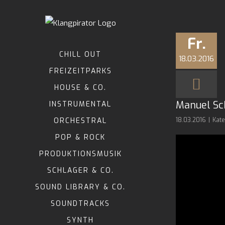
Zum
Inhalt
springen
Fr.
CHILL OUT
18.03.2016
FREIZEITPARKS
HOUSE & CO.
Manuel Sch
INSTRUMENTAL
ORCHESTRAL
18.03.2016
|
Kate
POP & ROCK
PRODUKTIONSMUSIK
SCHLAGER & CO.
SOUND LIBRARY & CO.
SOUNDTRACKS
SYNTH