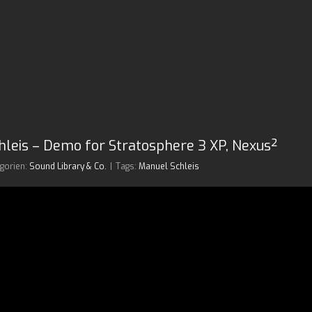
leis – Demo for Stratosphere 3 XP, Nexus²
gorien:
Sound Library & Co.
|
Tags:
Manuel Schleis