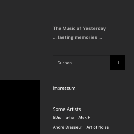
The Music of Yesterday
… lasting memories …
Suche
nach:
Impressum
Some Artists
8Dio
a-ha
Alex H
André Brasseur
Art of Noise