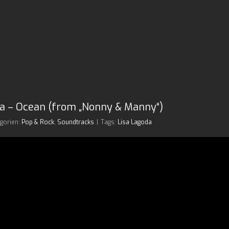
da – Ocean (from „Nonny & Manny“)
gorien:
Pop & Rock
,
Soundtracks
|
Tags:
Lisa Lagoda