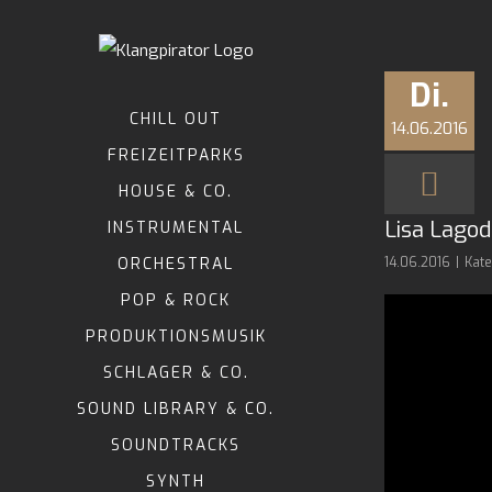
Zum
Inhalt
springen
Di.
CHILL OUT
14.06.2016
FREIZEITPARKS
HOUSE & CO.
Lisa Lago
INSTRUMENTAL
ORCHESTRAL
14.06.2016
|
Kate
POP & ROCK
PRODUKTIONSMUSIK
SCHLAGER & CO.
SOUND LIBRARY & CO.
SOUNDTRACKS
SYNTH