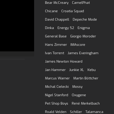
Bear McCreary
CamelPhat
Chicane
Croatia Squad
David Chappell
Depeche Mode
Dinka
Energy 52
Enigma
General Base
Giorgio Moroder
Hans Zimmer
IMAscore
Ivan Torrent
James Everingham
James Newton Howard
Jan Hammer
Junkie XL
Kebu
Marcus Warner
Martin Böttcher
Michal Cielecki
Mossy
Nigel Stanford
Oxygene
Pet Shop Boys
René Merkelbach
Roald Velden
Schiller
Talamanca