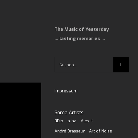
The Music of Yesterday
… lasting memories …
Suche
nach:
Impressum
Some Artists
8Dio
a-ha
Alex H
André Brasseur
Art of Noise