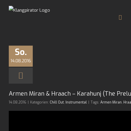
Zum
Inhalt
springen
So.
14.08.2016
Armen Miran & Hraach – Karahunj (The Prelu
14.08.2016
|
Kategorien:
Chill Out
,
Instrumental
|
Tags:
Armen Miran
,
Hra