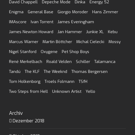
David Chappell
Depeche Mode
Dinka
Energy 52
Enigma
General Base
Giorgio Moroder
Hans Zimmer
IMAscore
Ivan Torrent
James Everingham
James Newton Howard
Jan Hammer
Junkie XL
Kebu
Marcus Warner
Martin Böttcher
Michal Cielecki
Mossy
Nigel Stanford
Oxygene
Pet Shop Boys
René Merkelbach
Roald Velden
Schiller
Talamanca
Tandú
The KLF
The Weeknd
Thomas Bergersen
Tom Holkenborg
Troels Folmann
TSfH
Two Steps from Hell
Unknown Artist
Yello
Archiv
Dezember 2018