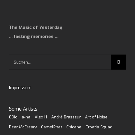
The Music of Yesterday
… lasting memories …
Suche
nach:
Impressum
Some Artists
8Dio
a-ha
Alex H
André Brasseur
Art of Noise
Bear McCreary
CamelPhat
Chicane
Croatia Squad