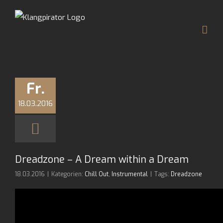
Zum
Inhalt
springen
Fr.
18.03.2016
Dreadzone – A Dream within a Dream
18.03.2016
|
Kategorien:
Chill Out
,
Instrumental
|
Tags:
Dreadzone