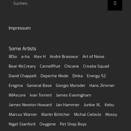
Suche
nach:
Impressum
Some Artists
8Dio
a-ha
Alex H
André Brasseur
Art of Noise
Bear McCreary
CamelPhat
Chicane
Croatia Squad
David Chappell
Depeche Mode
Dinka
Energy 52
Enigma
General Base
Giorgio Moroder
Hans Zimmer
IMAscore
Ivan Torrent
James Everingham
James Newton Howard
Jan Hammer
Junkie XL
Kebu
Marcus Warner
Martin Böttcher
Michal Cielecki
Mossy
Nigel Stanford
Oxygene
Pet Shop Boys