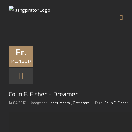
Zum
Inhalt
springen
Fr.
14.04.2017
Colin E. Fisher – Dreamer
14.04.2017
|
Kategorien:
Instrumental
,
Orchestral
|
Tags:
Colin E. Fisher