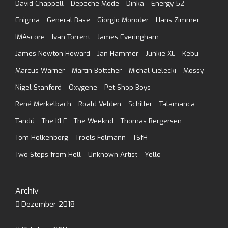
David Chappell
Depeche Mode
Dinka
Energy 52
Enigma
General Base
Giorgio Moroder
Hans Zimmer
IMAscore
Ivan Torrent
James Everingham
James Newton Howard
Jan Hammer
Junkie XL
Kebu
Marcus Warner
Martin Böttcher
Michal Cielecki
Mossy
Nigel Stanford
Oxygene
Pet Shop Boys
René Merkelbach
Roald Velden
Schiller
Talamanca
Tandú
The KLF
The Weeknd
Thomas Bergersen
Tom Holkenborg
Troels Folmann
TSfH
Two Steps from Hell
Unknown Artist
Yello
Archiv
Dezember 2018