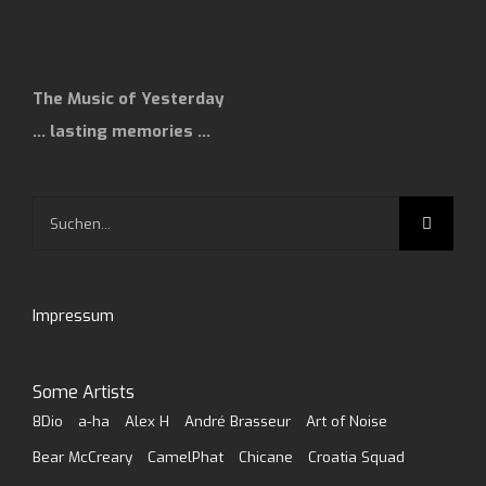
The Music of Yesterday
… lasting memories …
Suche
nach:
Impressum
Some Artists
8Dio
a-ha
Alex H
André Brasseur
Art of Noise
Bear McCreary
CamelPhat
Chicane
Croatia Squad