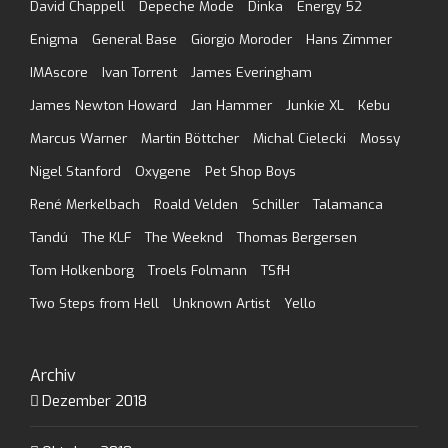
David Chappell
Depeche Mode
Dinka
Energy 52
Enigma
General Base
Giorgio Moroder
Hans Zimmer
IMAscore
Ivan Torrent
James Everingham
James Newton Howard
Jan Hammer
Junkie XL
Kebu
Marcus Warner
Martin Böttcher
Michal Cielecki
Mossy
Nigel Stanford
Oxygene
Pet Shop Boys
René Merkelbach
Roald Velden
Schiller
Talamanca
Tandú
The KLF
The Weeknd
Thomas Bergersen
Tom Holkenborg
Troels Folmann
TSfH
Two Steps from Hell
Unknown Artist
Yello
Archiv
Dezember 2018