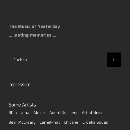
The Music of Yesterday
… lasting memories …
Suche
nach:
Impressum
Some Artists
8Dio
a-ha
Alex H
André Brasseur
Art of Noise
Bear McCreary
CamelPhat
Chicane
Croatia Squad