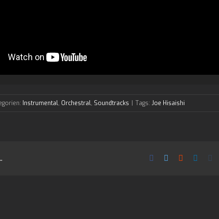
egorien:
Instrumental
,
Orchestral
,
Soundtracks
|
Tags:
Joe Hisaishi
.
Facebook
Twitter
Reddit
Linked
T