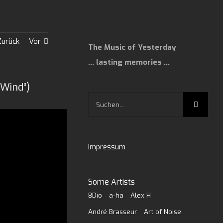
Zurück
Vor
The Music of Yesterday
… lasting memories …
 Wind“)
Suche
nach:
Impressum
Some Artists
8Dio
a-ha
Alex H
André Brasseur
Art of Noise