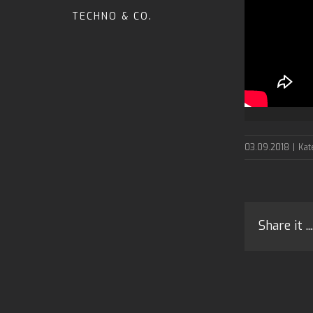
TECHNO & CO.
03.09.2018
|
Kat
Share it ....