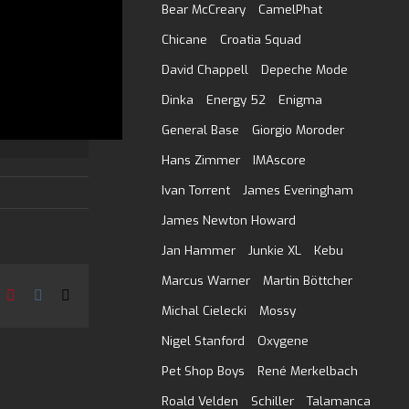
Bear McCreary
CamelPhat
Chicane
Croatia Squad
David Chappell
Depeche Mode
Dinka
Energy 52
Enigma
General Base
Giorgio Moroder
Hans Zimmer
IMAscore
Ivan Torrent
James Everingham
James Newton Howard
Jan Hammer
Junkie XL
Kebu
Marcus Warner
Martin Böttcher
In
umblr
Pinterest
Vk
E-
Mail
Michal Cielecki
Mossy
Nigel Stanford
Oxygene
Pet Shop Boys
René Merkelbach
Roald Velden
Schiller
Talamanca