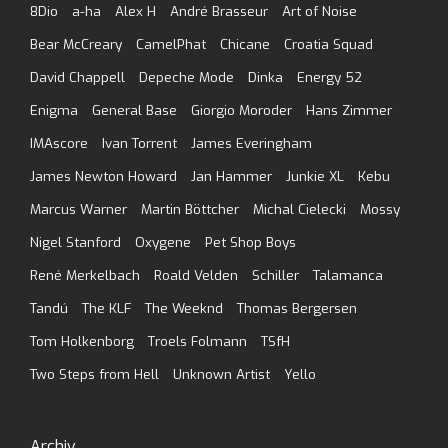
8Dio
a-ha
Alex H
André Brasseur
Art of Noise
Bear McCreary
CamelPhat
Chicane
Croatia Squad
David Chappell
Depeche Mode
Dinka
Energy 52
Enigma
General Base
Giorgio Moroder
Hans Zimmer
IMAscore
Ivan Torrent
James Everingham
James Newton Howard
Jan Hammer
Junkie XL
Kebu
Marcus Warner
Martin Böttcher
Michal Cielecki
Mossy
Nigel Stanford
Oxygene
Pet Shop Boys
René Merkelbach
Roald Velden
Schiller
Talamanca
Tandú
The KLF
The Weeknd
Thomas Bergersen
Tom Holkenborg
Troels Folmann
TSfH
Two Steps from Hell
Unknown Artist
Yello
Archiv