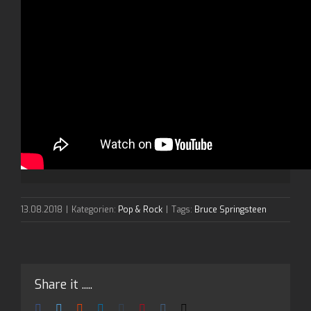
13.08.2018
|
Kategorien:
Pop & Rock
|
Tags:
Bruce Springsteen
Share it .....
Facebook
Twitter
Reddit
LinkedIn
Tumblr
Pinterest
Vk
E-