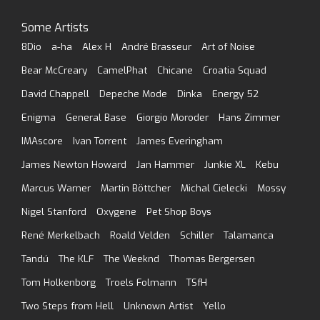
Some Artists
8Dio
a-ha
Alex H
André Brasseur
Art of Noise
Bear McCreary
CamelPhat
Chicane
Croatia Squad
David Chappell
Depeche Mode
Dinka
Energy 52
Enigma
General Base
Giorgio Moroder
Hans Zimmer
IMAscore
Ivan Torrent
James Everingham
James Newton Howard
Jan Hammer
Junkie XL
Kebu
Marcus Warner
Martin Böttcher
Michal Cielecki
Mossy
Nigel Stanford
Oxygene
Pet Shop Boys
René Merkelbach
Roald Velden
Schiller
Talamanca
Tandú
The KLF
The Weeknd
Thomas Bergersen
Tom Holkenborg
Troels Folmann
TSfH
Two Steps from Hell
Unknown Artist
Yello