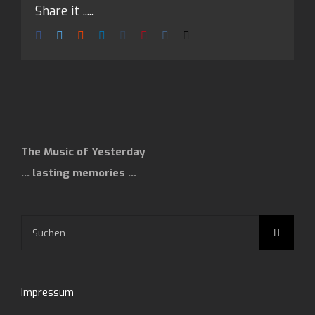
Share it .....
Facebook
Twitter
Reddit
LinkedIn
Tumblr
Pinterest
Vk
E-
Mail
The Music of Yesterday
… lasting memories …
Suche
nach:
Impressum