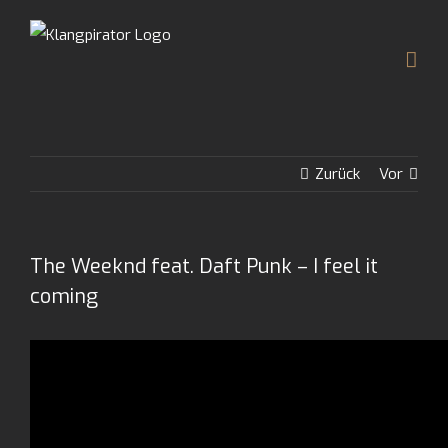
Zum
Inhalt
springen
Zurück
Vor
The Weeknd feat. Daft Punk – I feel it
coming