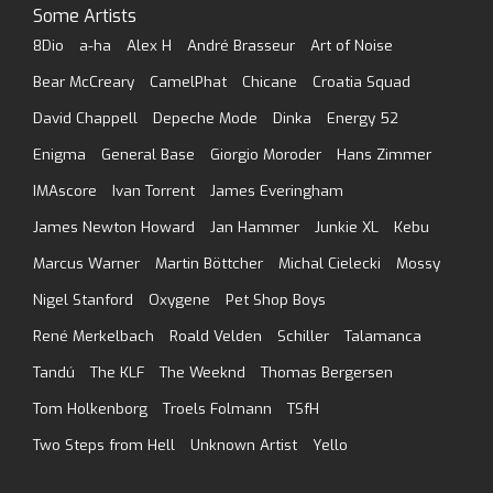
Some Artists
8Dio
a-ha
Alex H
André Brasseur
Art of Noise
Bear McCreary
CamelPhat
Chicane
Croatia Squad
David Chappell
Depeche Mode
Dinka
Energy 52
Enigma
General Base
Giorgio Moroder
Hans Zimmer
IMAscore
Ivan Torrent
James Everingham
James Newton Howard
Jan Hammer
Junkie XL
Kebu
Marcus Warner
Martin Böttcher
Michal Cielecki
Mossy
Nigel Stanford
Oxygene
Pet Shop Boys
René Merkelbach
Roald Velden
Schiller
Talamanca
Tandú
The KLF
The Weeknd
Thomas Bergersen
Tom Holkenborg
Troels Folmann
TSfH
Two Steps from Hell
Unknown Artist
Yello