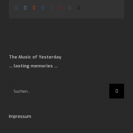
Facebook
Twitter
Reddit
LinkedIn
Tumblr
Pinterest
Vk
E-
Mail
The Music of Yesterday
… lasting memories …
Suche
nach:
Impressum