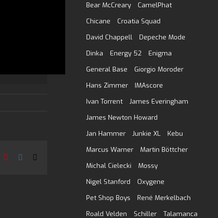
Bear McCreary
CamelPhat
Chicane
Croatia Squad
David Chappell
Depeche Mode
Dinka
Energy 52
Enigma
General Base
Giorgio Moroder
Hans Zimmer
IMAscore
Ivan Torrent
James Everingham
James Newton Howard
Jan Hammer
Junkie XL
Kebu
Marcus Warner
Martin Böttcher
In
umblr
Pinterest
Vk
E-
Mail
Michal Cielecki
Mossy
Nigel Stanford
Oxygene
Pet Shop Boys
René Merkelbach
Roald Velden
Schiller
Talamanca