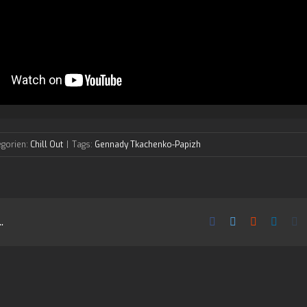
egorien:
Chill Out
|
Tags:
Gennady Tkachenko-Papizh
.
Facebook
Twitter
Reddit
Linked
T