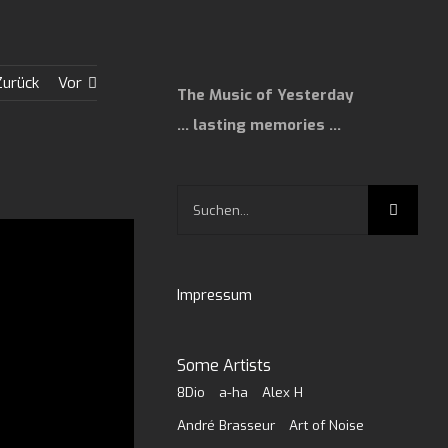
Zurück
Vor
The Music of Yesterday
… lasting memories …
Suche
nach:
Impressum
Some Artists
8Dio
a-ha
Alex H
André Brasseur
Art of Noise