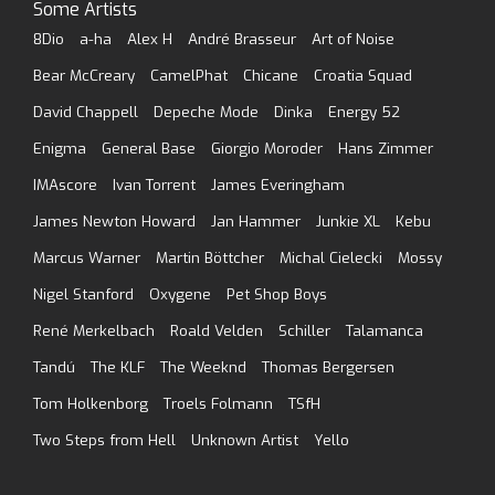
Some Artists
8Dio
a-ha
Alex H
André Brasseur
Art of Noise
Bear McCreary
CamelPhat
Chicane
Croatia Squad
David Chappell
Depeche Mode
Dinka
Energy 52
Enigma
General Base
Giorgio Moroder
Hans Zimmer
IMAscore
Ivan Torrent
James Everingham
James Newton Howard
Jan Hammer
Junkie XL
Kebu
Marcus Warner
Martin Böttcher
Michal Cielecki
Mossy
Nigel Stanford
Oxygene
Pet Shop Boys
René Merkelbach
Roald Velden
Schiller
Talamanca
Tandú
The KLF
The Weeknd
Thomas Bergersen
Tom Holkenborg
Troels Folmann
TSfH
Two Steps from Hell
Unknown Artist
Yello