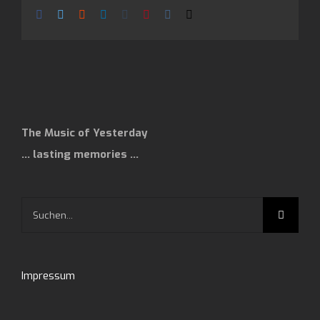
Facebook
Twitter
Reddit
LinkedIn
Tumblr
Pinterest
Vk
E-
Mail
The Music of Yesterday
… lasting memories …
Suche
nach:
Impressum