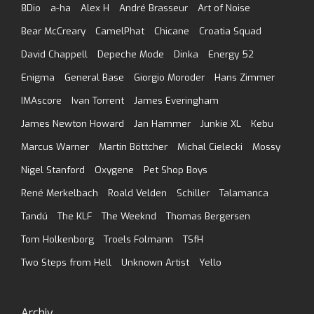
8Dio
a-ha
Alex H
André Brasseur
Art of Noise
Bear McCreary
CamelPhat
Chicane
Croatia Squad
David Chappell
Depeche Mode
Dinka
Energy 52
Enigma
General Base
Giorgio Moroder
Hans Zimmer
IMAscore
Ivan Torrent
James Everingham
James Newton Howard
Jan Hammer
Junkie XL
Kebu
Marcus Warner
Martin Böttcher
Michal Cielecki
Mossy
Nigel Stanford
Oxygene
Pet Shop Boys
René Merkelbach
Roald Velden
Schiller
Talamanca
Tandú
The KLF
The Weeknd
Thomas Bergersen
Tom Holkenborg
Troels Folmann
TSfH
Two Steps from Hell
Unknown Artist
Yello
Archiv