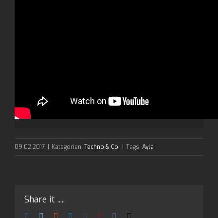
09.02.2017
|
Kategorien:
Techno & Co.
|
Tags:
Ayla
Share it .....
Facebook
Twitter
Reddit
LinkedIn
Tumblr
Pinterest
Vk
E-