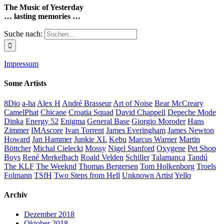
The Music of Yesterday
… lasting memories …
Suche nach:
Impressum
Some Artists
8Dio
a-ha
Alex H
André Brasseur
Art of Noise
Bear McCreary
CamelPhat
Chicane
Croatia Squad
David Chappell
Depeche Mode
Dinka
Energy 52
Enigma
General Base
Giorgio Moroder
Hans
Zimmer
IMAscore
Ivan Torrent
James Everingham
James Newton
Howard
Jan Hammer
Junkie XL
Kebu
Marcus Warner
Martin
Böttcher
Michal Cielecki
Mossy
Nigel Stanford
Oxygene
Pet Shop
Boys
René Merkelbach
Roald Velden
Schiller
Talamanca
Tandú
The KLF
The Weeknd
Thomas Bergersen
Tom Holkenborg
Troels
Folmann
TSfH
Two Steps from Hell
Unknown Artist
Yello
Archiv
Dezember 2018
Oktober 2018