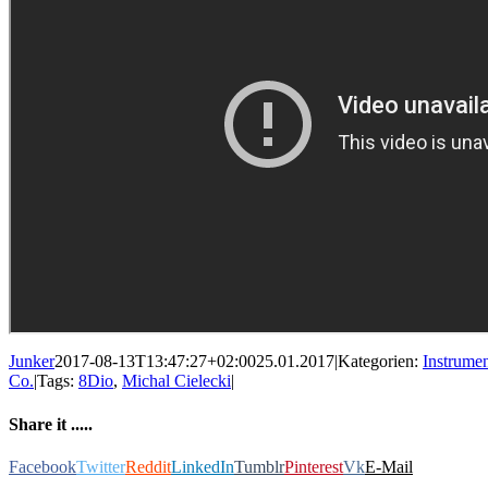
Junker
2017-08-13T13:47:27+02:00
25.01.2017
|
Kategorien:
Instrumen
Co.
|
Tags:
8Dio
,
Michal Cielecki
|
Share it .....
Facebook
Twitter
Reddit
LinkedIn
Tumblr
Pinterest
Vk
E-Mail