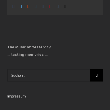
Facebook
Twitter
Reddit
LinkedIn
Tumblr
Pinterest
Vk
E-
Mail
The Music of Yesterday
… lasting memories …
Suche
nach:
Impressum