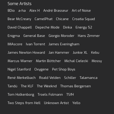
Some Artists
8Dio
a-ha
Alex H
André Brasseur
Art of Noise
Bear McCreary
CamelPhat
Chicane
Croatia Squad
David Chappell
Depeche Mode
Dinka
Energy 52
Enigma
General Base
Giorgio Moroder
Hans Zimmer
IMAscore
Ivan Torrent
James Everingham
James Newton Howard
Jan Hammer
Junkie XL
Kebu
Marcus Warner
Martin Böttcher
Michal Cielecki
Mossy
Nigel Stanford
Oxygene
Pet Shop Boys
René Merkelbach
Roald Velden
Schiller
Talamanca
Tandú
The KLF
The Weeknd
Thomas Bergersen
Tom Holkenborg
Troels Folmann
TSfH
Two Steps from Hell
Unknown Artist
Yello