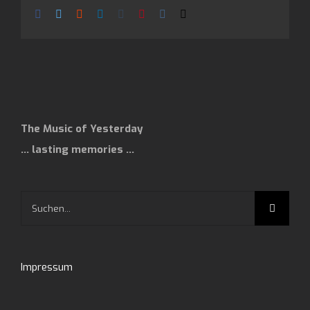
Facebook
Twitter
Reddit
LinkedIn
Tumblr
Pinterest
Vk
E-
Mail
The Music of Yesterday
… lasting memories …
Suche
nach:
Impressum