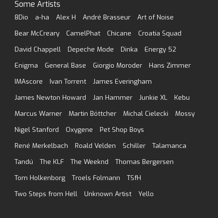
Some Artists
8Dio
a-ha
Alex H
André Brasseur
Art of Noise
Bear McCreary
CamelPhat
Chicane
Croatia Squad
David Chappell
Depeche Mode
Dinka
Energy 52
Enigma
General Base
Giorgio Moroder
Hans Zimmer
IMAscore
Ivan Torrent
James Everingham
James Newton Howard
Jan Hammer
Junkie XL
Kebu
Marcus Warner
Martin Böttcher
Michal Cielecki
Mossy
Nigel Stanford
Oxygene
Pet Shop Boys
René Merkelbach
Roald Velden
Schiller
Talamanca
Tandú
The KLF
The Weeknd
Thomas Bergersen
Tom Holkenborg
Troels Folmann
TSfH
Two Steps from Hell
Unknown Artist
Yello