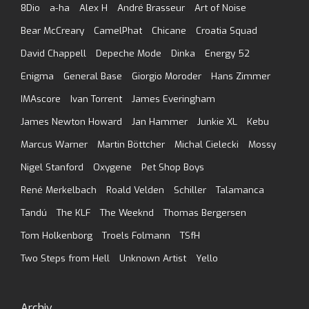
8Dio
a-ha
Alex H
André Brasseur
Art of Noise
Bear McCreary
CamelPhat
Chicane
Croatia Squad
David Chappell
Depeche Mode
Dinka
Energy 52
Enigma
General Base
Giorgio Moroder
Hans Zimmer
IMAscore
Ivan Torrent
James Everingham
James Newton Howard
Jan Hammer
Junkie XL
Kebu
Marcus Warner
Martin Böttcher
Michal Cielecki
Mossy
Nigel Stanford
Oxygene
Pet Shop Boys
René Merkelbach
Roald Velden
Schiller
Talamanca
Tandú
The KLF
The Weeknd
Thomas Bergersen
Tom Holkenborg
Troels Folmann
TSfH
Two Steps from Hell
Unknown Artist
Yello
Archiv