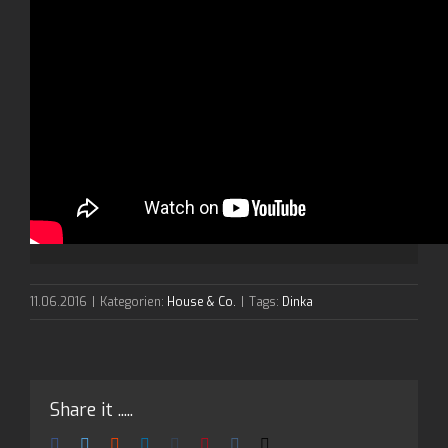
11.06.2016
|
Kategorien:
House & Co.
|
Tags:
Dinka
Share it .....
Facebook
Twitter
Reddit
LinkedIn
Tumblr
Pinterest
Vk
E-