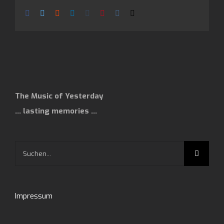
Facebook
Twitter
Reddit
LinkedIn
Tumblr
Pinterest
Vk
E-
Mail
The Music of Yesterday
… lasting memories …
Suche
nach:
Impressum