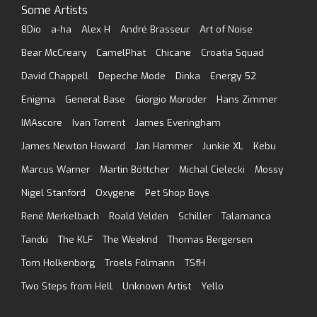
Some Artists
8Dio
a-ha
Alex H
André Brasseur
Art of Noise
Bear McCreary
CamelPhat
Chicane
Croatia Squad
David Chappell
Depeche Mode
Dinka
Energy 52
Enigma
General Base
Giorgio Moroder
Hans Zimmer
IMAscore
Ivan Torrent
James Everingham
James Newton Howard
Jan Hammer
Junkie XL
Kebu
Marcus Warner
Martin Böttcher
Michal Cielecki
Mossy
Nigel Stanford
Oxygene
Pet Shop Boys
René Merkelbach
Roald Velden
Schiller
Talamanca
Tandú
The KLF
The Weeknd
Thomas Bergersen
Tom Holkenborg
Troels Folmann
TSfH
Two Steps from Hell
Unknown Artist
Yello